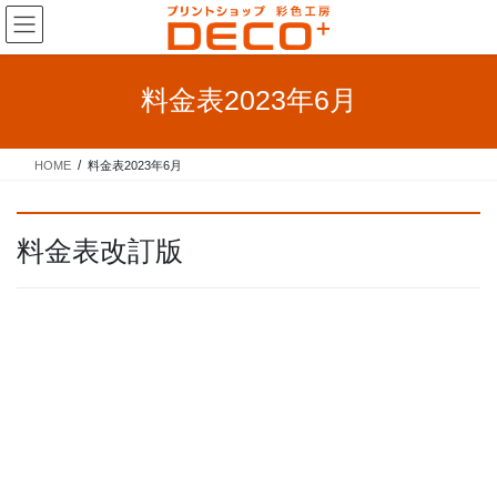
コ
ナ
ン
ビ
テ
ゲ
ン
ー
料金表2023年6月
ツ
シ
へ
ョ
ス
ン
HOME
料金表2023年6月
キ
に
ッ
移
プ
動
料金表改訂版